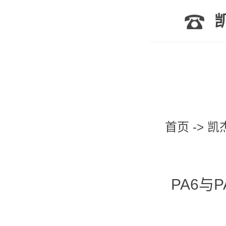
凯
首页
->
凯
PA6与