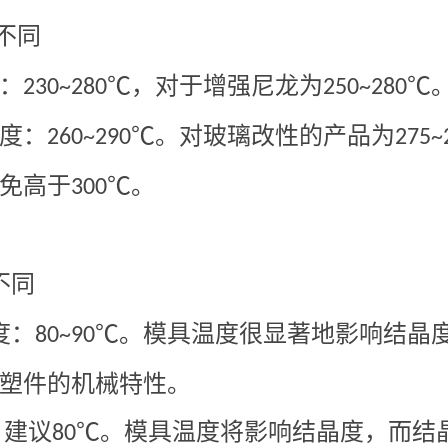
不同
：
℃，对于增强尼龙为
℃
230~280
250~280
度：
℃。对玻璃改性的产品为
260~290
275~
免高于
℃。
300
不同
度：
℃。模具温度很显著地影响结晶
80~90
塑件的机械特性。
：建议
℃。模具温度将影响结晶度，而结
80