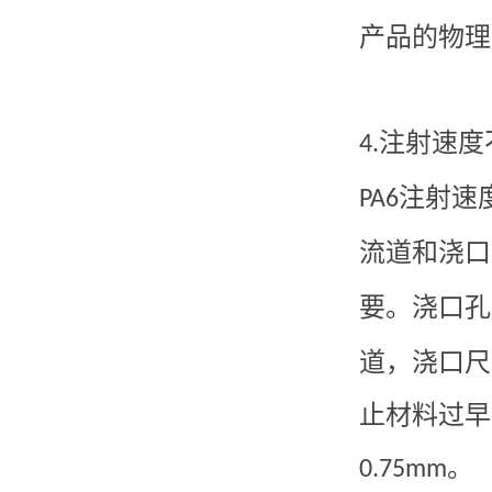
产品的物理
注射速度
4.
注射速
PA6
流道和浇口
要。浇口孔
道，浇口尺
止材料过早
。
0.75mm