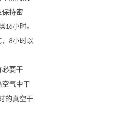
应保持密
燥
小时。
16
℃，
小时以
8
有必要干
热空气中干
时的真空干