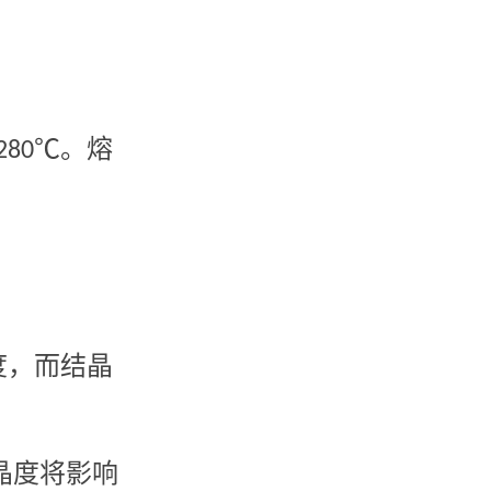
。
℃。熔
280
度，而结晶
晶度将影响