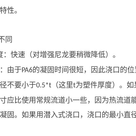
特性。
不同
度：快速（对增强尼龙要稍微降低）。
：由于
的凝固时间很短，因此浇口的位
PA6
径不要小于
（这里
为塑件厚度）。如
0.5*t
t
寸应比使用常规流道小一些，因为热流道
凝固。如果用潜入式浇口，浇口的最小直