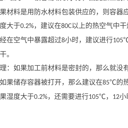
果材料是用防水材料包装供应的，则容器
度大于
，建议在
以上的热空气中干
0.2%
80C
经在空气中暴露超过
小时，建议进行
8
105
干。
理：如果加工前材料是密封的，那么就没
如果储存容器被打开，那么建议在
℃的
85
果湿度大于
，还需要进行
℃，
小
0.2%
105
12